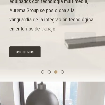
tradicional de espacios de trabajo,
equipados con tecnología multimedia,
ambientes que reflejen la cultura y los
convirtiéndolos en escenarios vibrantes y
Aurema Group se posiciona a la
objetivos de la empresa.
funcionales.
vanguardia de la integración tecnológica
en entornos de trabajo.
FIND OUT MORE
FIND OUT MORE
FIND OUT MORE