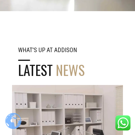
BEDROOM FURNITURE DESIGN
Dynamically procrastinate B2C users after installed base benefits.
Dramatically visualize customer directed convergence without revolutionary
ROI.
WHAT'S UP AT ADDISON
LATEST
NEWS