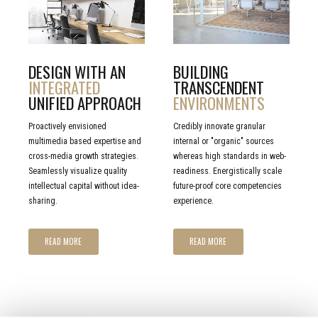
CLICK TO
CLICK TO
READ MORE
READ MORE
DESIGN WITH AN
BUILDING
INTEGRATED
TRANSCENDENT
UNIFIED APPROACH
ENVIRONMENTS
Proactively envisioned
Credibly innovate granular
multimedia based expertise and
internal or "organic" sources
cross-media growth strategies.
whereas high standards in web-
Seamlessly visualize quality
readiness. Energistically scale
intellectual capital without idea-
future-proof core competencies
sharing.
experience.
READ MORE
READ MORE