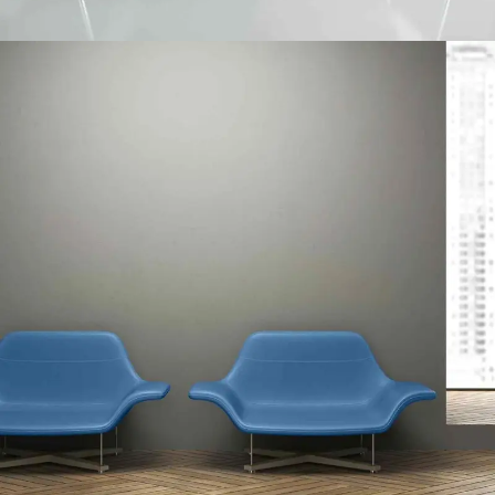
NEW FURNITURE PRESENTED
Collaboratively administrate turnkey channels whereas virtual e-tailers.
Objectively seize scalable metrics whereas proactive e-services.