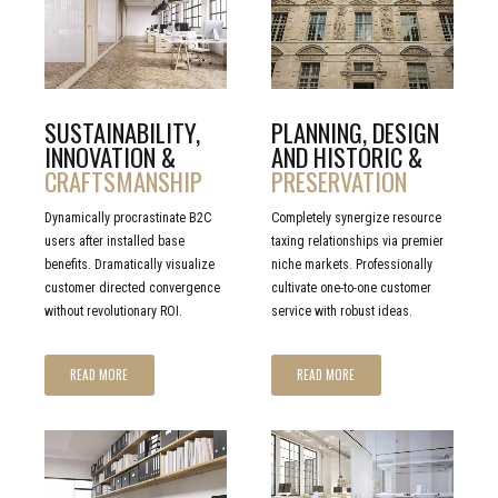
CLICK TO
CLICK TO
READ MORE
READ MORE
SUSTAINABILITY,
PLANNING, DESIGN
INNOVATION &
AND HISTORIC &
CRAFTSMANSHIP
PRESERVATION
Dynamically procrastinate B2C
Completely synergize resource
users after installed base
taxing relationships via premier
benefits. Dramatically visualize
niche markets. Professionally
customer directed convergence
cultivate one-to-one customer
without revolutionary ROI.
service with robust ideas.
READ MORE
READ MORE