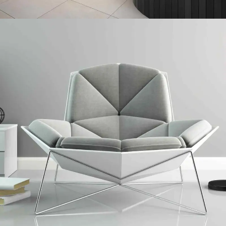
NEWEST PROJECT FOR IKEA
Credibly innovate granular internal or "organic" sources whereas high
standards in web-readiness. Energistically scale future-proof core
competencies vis-a-vis impactful experiences.