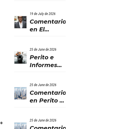
EN
BENISSANO.
19 de July de 2026
VALENCIA
Comentario
en El
‘crowdfunding’
llega al
25 de June de 2026
ladrillo por
Perito e
Comentario
Informes
en El
de
‘crowdfunding’
Filtraciones
llega al
25 de June de 2026
y
ladrillo por
Comentario
Humedades
Comentario
en Perito e
en
en El
Informes
Viviendas:
‘crowdfunding’
de
Lo Que
25 de June de 2026
llega al
do
Filtraciones
Debes
Comentario