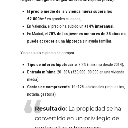
El
precio medio de la vivienda nueva supera los
€2.800/m²
en grandes ciudades,
En Valencia, el precio ha subido un
+14% interanual
,
En Madrid, el
70% de los jóvenes menores de 35 años no
puede acceder a una hipoteca
sin ayuda familiar.
Y no es solo el precio de compra:
Tipo de interés hipotecario
: 3.2% (máximo desde 2014),
Entrada mínima
: 20–30% (€60,000–90,000 en una vivienda
media),
Gastos de compraventa
: 10–12% adicionales (impuestos,
notaría, gestoría).
Resultado
: La propiedad se ha
convertido en un privilegio de