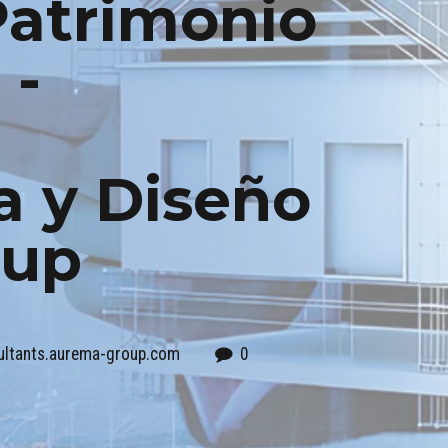
Patrimonio
 -
a y Diseño
oup
ultants.aurema-group.com
0