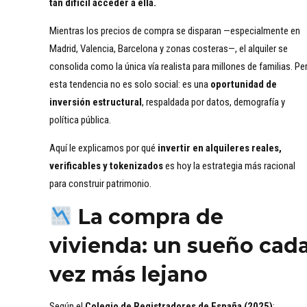
tan difícil acceder a ella.
Mientras los precios de compra se disparan —especialmente en
Madrid, Valencia, Barcelona y zonas costeras—, el alquiler se
consolida como la única vía realista para millones de familias. Pe
esta tendencia no es solo social: es una
oportunidad de
inversión estructural
, respaldada por datos, demografía y
política pública.
Aquí le explicamos por qué
invertir en alquileres reales,
verificables y tokenizados
es hoy la estrategia más racional
para construir patrimonio.
La compra de
vivienda: un sueño cad
vez más lejano
Según el
Colegio de Registradores de España (2025)
: