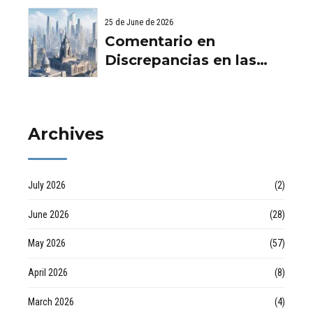
comunidad d
Viviendas: Lo Que
25 de June de 2026
Debes Saber por
Comentario en
empresa de desatascos
Discrepancias en las
en Huelva
valoraciones
inmobiliarias por Raul
Archives
July 2026
(2)
June 2026
(28)
May 2026
(57)
April 2026
(8)
March 2026
(4)