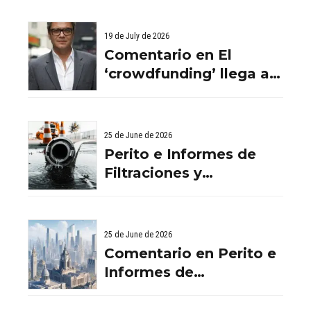
19 de July de 2026
Comentario en El
‘crowdfunding’ llega al
ladrillo por Comentario
en El ‘crowdfunding’
llega al ladrillo por
25 de June de 2026
Comentario en El
Perito e Informes de
‘crowdfunding’ llega al
Filtraciones y
ladrillo por El
Humedades en
‘crowdfunding’ llega al
Viviendas: Lo Que
ladrillo - Servicios
Debes Saber
25 de June de 2026
Aurema Group - Grupo
Comentario en Perito e
Aurema -
Informes de
Rehabilitaciones y
Filtraciones y
Reformas en
Humedades en