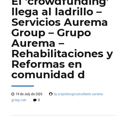
El ‘crowdfunding’
llega al ladrillo –
Servicios Aurema
Group – Grupo
Aurema –
Rehabilitaciones y
Reformas en
comunidad d
19 de July de 2026
by arquidesignconsultants.aurema-
group.com
0