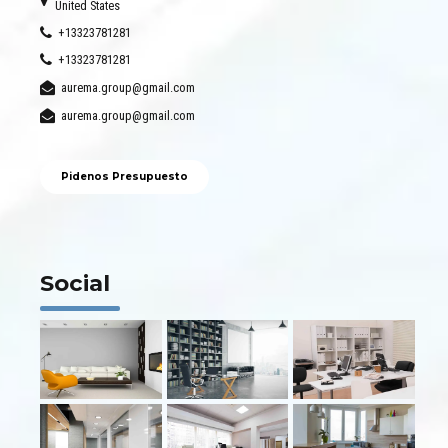
United States
+13323781281
+13323781281
aurema.group@gmail.com
aurema.group@gmail.com
Pidenos Presupuesto
Social