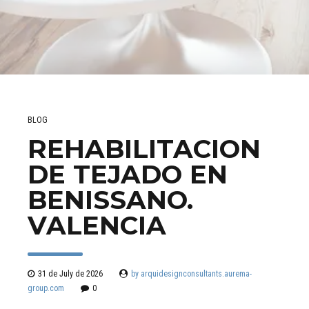
BLOG
REHABILITACION
DE TEJADO EN
BENISSANO.
VALENCIA
31 de July de 2026
by arquidesignconsultants.aurema-
group.com
0