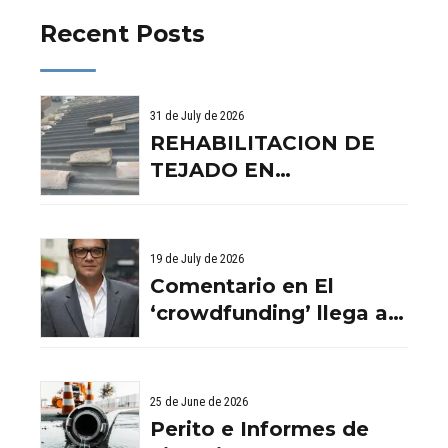
Recent Posts
31 de July de 2026
REHABILITACION DE
TEJADO EN
BENISSANO. VALENCIA
19 de July de 2026
Comentario en El
‘crowdfunding’ llega al
ladrillo por Comentario
en El ‘crowdfunding’
llega al ladrillo por
25 de June de 2026
Comentario en El
Perito e Informes de