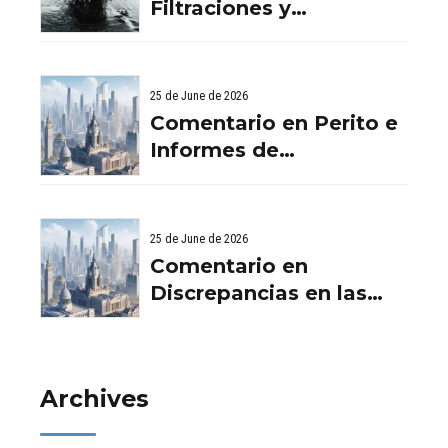
‘crowdfunding’ llega al
Filtraciones y
ladrillo por El
Humedades en
‘crowdfunding’ llega al
Viviendas: Lo Que
ladrillo - Servicios
Debes Saber
25 de June de 2026
Aurema Group - Grupo
Comentario en Perito e
Aurema -
Informes de
Rehabilitaciones y
Filtraciones y
Reformas en
Humedades en
comunidad d
Viviendas: Lo Que
25 de June de 2026
Debes Saber por
Comentario en
empresa de desatascos
Discrepancias en las
en Huelva
valoraciones
inmobiliarias por Raul
Archives