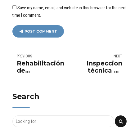
Save my name, email, and website in this browser for the next
time I comment.
POST COMMENT
PREVIOUS
NEXT
Rehabilitación
Inspeccion
de
técnica de
Instalaciones
edificios –
Eléctricas –
Perito Judicial
Perito Judicial
de la
Search
de la
construcción
construcción