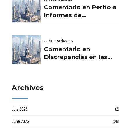
Aurema Group - Grupo
Comentario en Perito e
Aurema -
Informes de
Rehabilitaciones y
Filtraciones y
Reformas en
Humedades en
comunidad d
Viviendas: Lo Que
25 de June de 2026
Debes Saber por
Comentario en
empresa de desatascos
Discrepancias en las
en Huelva
valoraciones
inmobiliarias por Raul
Archives
July 2026
(2)
June 2026
(28)