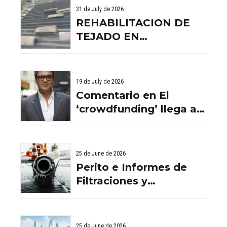
31 de July de 2026
REHABILITACION DE
TEJADO EN
BENISSANO. VALENCIA
19 de July de 2026
Comentario en El
‘crowdfunding’ llega al
ladrillo por Comentario
en El ‘crowdfunding’
llega al ladrillo por
25 de June de 2026
Comentario en El
Perito e Informes de
‘crowdfunding’ llega al
Filtraciones y
ladrillo por El
Humedades en
‘crowdfunding’ llega al
Viviendas: Lo Que
ladrillo - Servicios
Debes Saber
25 de June de 2026