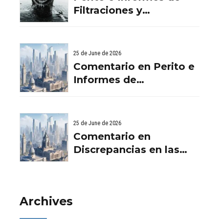
‘crowdfunding’ llega al
Filtraciones y
ladrillo por El
Humedades en
‘crowdfunding’ llega al
Viviendas: Lo Que
ladrillo - Servicios
Debes Saber
25 de June de 2026
Aurema Group - Grupo
Comentario en Perito e
Aurema -
Informes de
Rehabilitaciones y
Filtraciones y
Reformas en
Humedades en
comunidad d
Viviendas: Lo Que
25 de June de 2026
Debes Saber por
Comentario en
empresa de desatascos
Discrepancias en las
en Huelva
valoraciones
inmobiliarias por Raul
Archives