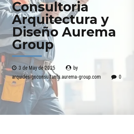
Consultoria
Arquitectura y
Diseño Aurema
Group
3 de May de 2025
by
arquidesignconsultants.aurema-group.com
0