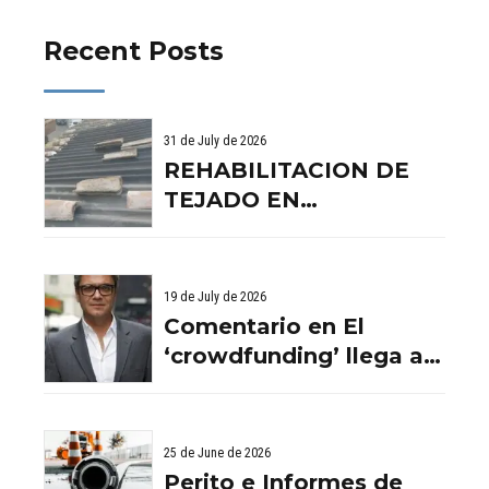
Recent Posts
31 de July de 2026
REHABILITACION DE
TEJADO EN
BENISSANO. VALENCIA
19 de July de 2026
Comentario en El
‘crowdfunding’ llega al
ladrillo por Comentario
en El ‘crowdfunding’
llega al ladrillo por
25 de June de 2026
Comentario en El
Perito e Informes de