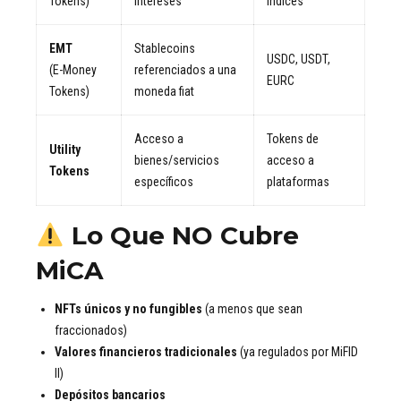
Tokens)
intereses
índices
EMT
Stablecoins
USDC, USDT,
(E-Money
referenciados a una
EURC
Tokens)
moneda fiat
Acceso a
Tokens de
Utility
bienes/servicios
acceso a
Tokens
específicos
plataformas
Lo Que NO Cubre
MiCA
NFTs únicos y no fungibles
(a menos que sean
fraccionados)
Valores financieros tradicionales
(ya regulados por MiFID
II)
Depósitos bancarios