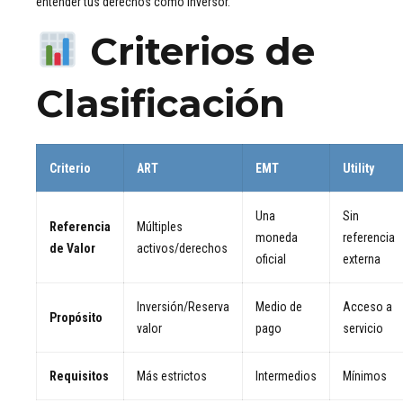
entender tus derechos como inversor.
Criterios de
Clasificación
Criterio
ART
EMT
Utility
Una
Sin
Referencia
Múltiples
moneda
referencia
de Valor
activos/derechos
oficial
externa
Inversión/Reserva
Medio de
Acceso a
Propósito
valor
pago
servicio
Requisitos
Más estrictos
Intermedios
Mínimos