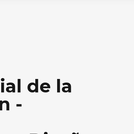
ial de la
n -