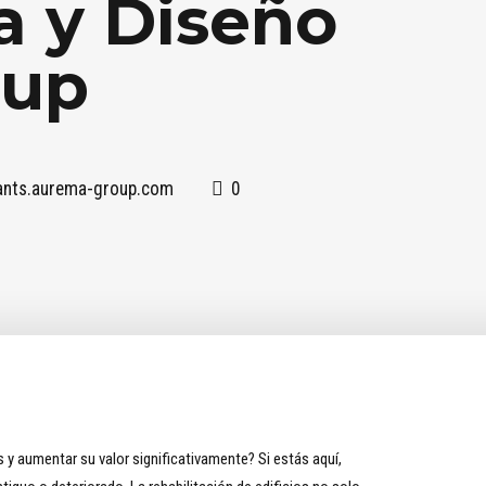
a y Diseño
oup
tants.aurema-group.com
0
 y aumentar su valor significativamente? Si estás aquí,