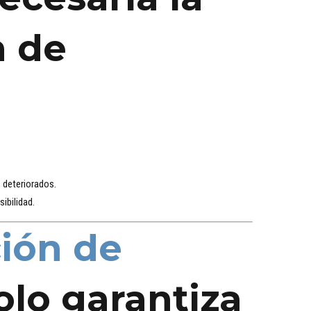
n de
 deteriorados.
ibilidad.
ción de
olo garantiza