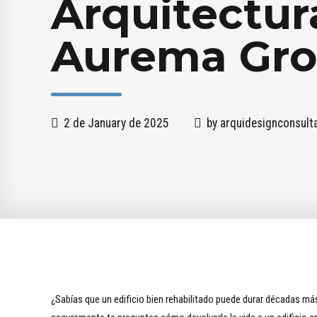
Arquitectur
Aurema Gr
2 de January de 2025
by arquidesignconsul
¿Sabías que un edificio bien rehabilitado puede durar décadas más