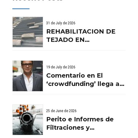
31 de July de 2026
REHABILITACION DE
TEJADO EN
BENISSANO. VALENCIA
19 de July de 2026
Comentario en El
‘crowdfunding’ llega al
ladrillo por Comentario
en El ‘crowdfunding’
llega al ladrillo por
25 de June de 2026
Comentario en El
Perito e Informes de
‘crowdfunding’ llega al
Filtraciones y
ladrillo por El
Humedades en