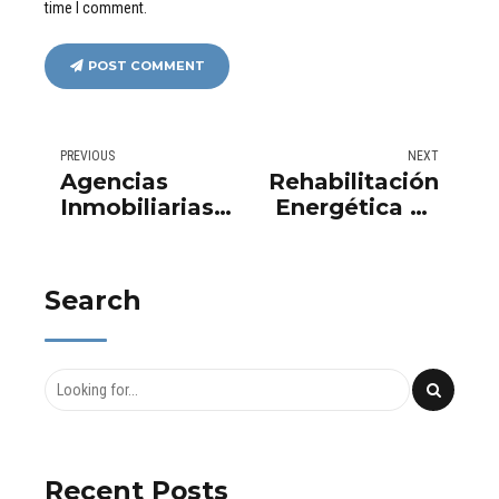
time I comment.
POST COMMENT
PREVIOUS
NEXT
Agencias
Rehabilitación
Inmobiliarias
Energética en
de Lujo |
Valencia con
Tokenización
Subvenciones
de
| Hasta 80%
Search
Propiedades |
de Ayuda
Aurema Group
Recent Posts