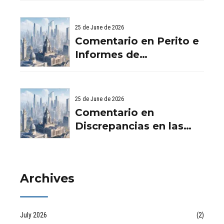
‘crowdfunding’ llega al
Viviendas: Lo Que
ladrillo - Servicios
Debes Saber
25 de June de 2026
Aurema Group - Grupo
Comentario en Perito e
Aurema -
Informes de
Rehabilitaciones y
Filtraciones y
Reformas en
Humedades en
comunidad d
Viviendas: Lo Que
25 de June de 2026
Debes Saber por
Comentario en
empresa de desatascos
Discrepancias en las
en Huelva
valoraciones
inmobiliarias por Raul
Archives
July 2026
(2)