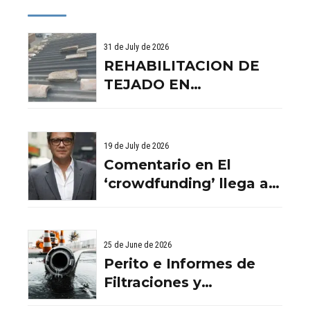
31 de July de 2026
REHABILITACION DE
TEJADO EN
BENISSANO. VALENCIA
19 de July de 2026
Comentario en El
‘crowdfunding’ llega al
ladrillo por Comentario
en El ‘crowdfunding’
llega al ladrillo por
25 de June de 2026
Comentario en El
Perito e Informes de
‘crowdfunding’ llega al
Filtraciones y
ladrillo por El
Humedades en