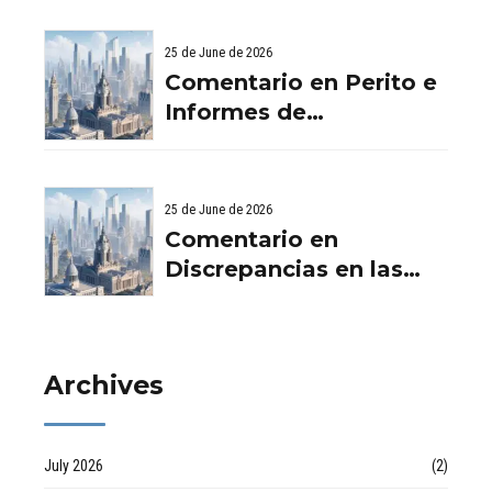
‘crowdfunding’ llega al
Viviendas: Lo Que
ladrillo - Servicios
Debes Saber
25 de June de 2026
Aurema Group - Grupo
Comentario en Perito e
Aurema -
Informes de
Rehabilitaciones y
Filtraciones y
Reformas en
Humedades en
comunidad d
Viviendas: Lo Que
25 de June de 2026
Debes Saber por
Comentario en
empresa de desatascos
Discrepancias en las
en Huelva
valoraciones
inmobiliarias por Raul
Archives
July 2026
(2)