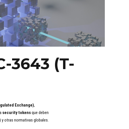
C-3643 (T-
egulated Exchange)
,
ra
security tokens
que deben
 y otras normativas globales.