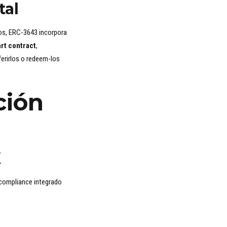
tal
os, ERC-3643 incorpora
rt contract
,
ferirlos o redeem-los
ción
X
 compliance integrado