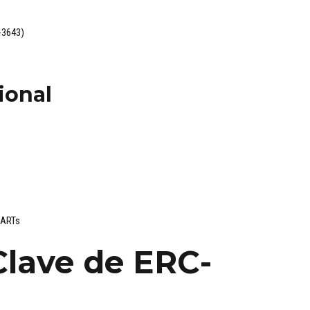
-3643)
ional
 ARTs
 Clave de ERC-