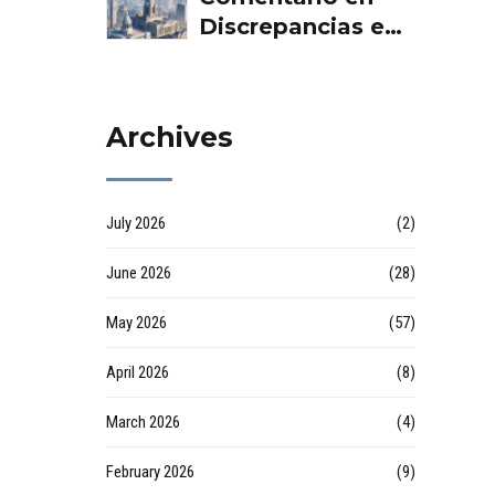
Servicios Aurema
Debes Saber por
Discrepancias en
Group - Grupo
empresa de
las valoraciones
Aurema -
desatascos en
inmobiliarias por
Rehabilitaciones y
Huelva
Raul
Reformas en
Archives
comunidad d
July 2026
(2)
June 2026
(28)
May 2026
(57)
April 2026
(8)
March 2026
(4)
February 2026
(9)