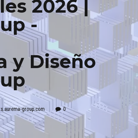
les 2026 |
up -
a y Diseño
oup
nts.aurema-group.com
0