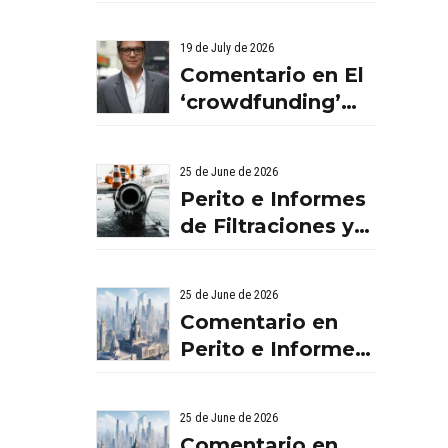
BENISSANO.
VALENCIA
19 de July de 2026
Comentario en El
‘crowdfunding’
llega al ladrillo
por Comentario
25 de June de 2026
en El
Perito e Informes
‘crowdfunding’
de Filtraciones y
llega al ladrillo
Humedades en
por Comentario
Viviendas: Lo Que
en El
25 de June de 2026
Debes Saber
‘crowdfunding’
Comentario en
llega al ladrillo
Perito e Informes
por El
de Filtraciones y
‘crowdfunding’
Humedades en
25 de June de 2026
llega al ladrillo -
Viviendas: Lo Que
Comentario en