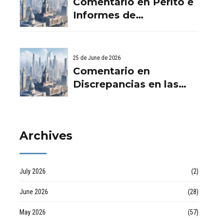
Comentario en Perito e
Aurema -
Informes de
Rehabilitaciones y
Filtraciones y
Reformas en
Humedades en
comunidad d
Viviendas: Lo Que
25 de June de 2026
Debes Saber por
Comentario en
empresa de desatascos
Discrepancias en las
en Huelva
valoraciones
inmobiliarias por Raul
Archives
July 2026
(2)
June 2026
(28)
May 2026
(57)