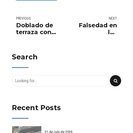
PREVIOUS
NEXT
Doblado de
Falsedad en
terraza con
las
rasilla y
compraventas
pintado de
inmobiliarias
barandillas
Search
Recent Posts
31 de July de 2026