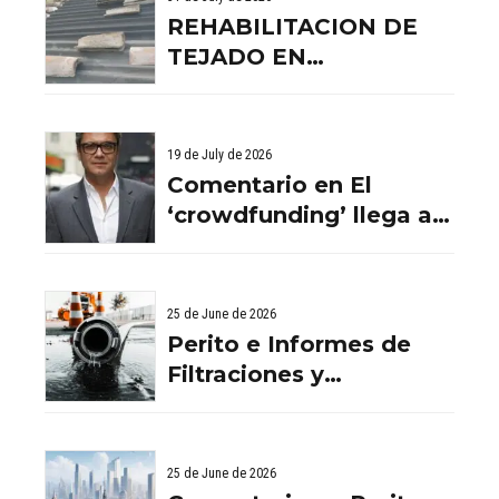
REHABILITACION DE
TEJADO EN
BENISSANO. VALENCIA
19 de July de 2026
Comentario en El
‘crowdfunding’ llega al
ladrillo por Comentario
en El ‘crowdfunding’
llega al ladrillo por
25 de June de 2026
Comentario en El
Perito e Informes de
‘crowdfunding’ llega al
Filtraciones y
ladrillo por El
Humedades en
‘crowdfunding’ llega al
Viviendas: Lo Que
ladrillo - Servicios
Debes Saber
25 de June de 2026
Aurema Group - Grupo