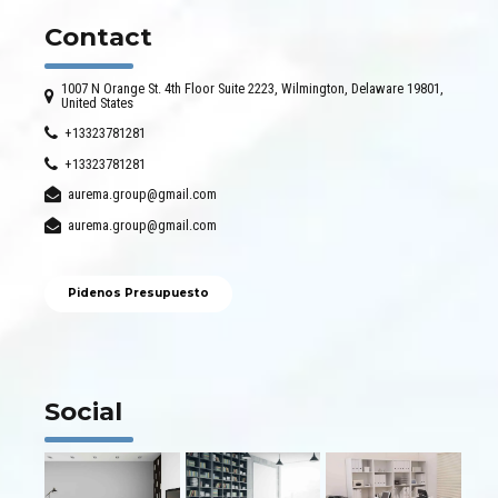
Contact
1007 N Orange St. 4th Floor Suite 2223, Wilmington, Delaware 19801,
United States
+13323781281
+13323781281
aurema.group@gmail.com
aurema.group@gmail.com
Pidenos Presupuesto
Social