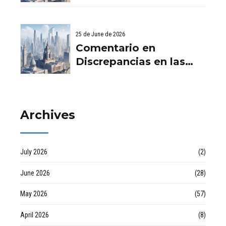
Filtraciones y
Reformas en
Humedades en
comunidad d
Viviendas: Lo Que
25 de June de 2026
Debes Saber por
Comentario en
empresa de desatascos
Discrepancias en las
en Huelva
valoraciones
inmobiliarias por Raul
Archives
July 2026
(2)
June 2026
(28)
May 2026
(57)
April 2026
(8)