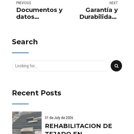
PREVIOUS
NEXT
Documentos y
Garantía y
datos
Durabilidad:
necesarios
Restauración
para llevar a
e
cabo una
Impermeabilizació
Search
valoración
de Cubiertas
inmobiliaria.
en Centros
Comerciales
Recent Posts
31 de July de 2026
REHABILITACION DE
TEJADO EN