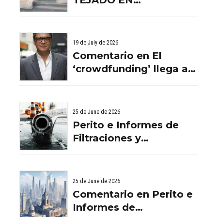
BENISSANO. VALENCIA
19 de July de 2026
Comentario en El
‘crowdfunding’ llega al
ladrillo por Comentario
en El ‘crowdfunding’
llega al ladrillo por
25 de June de 2026
Comentario en El
Perito e Informes de
‘crowdfunding’ llega al
Filtraciones y
ladrillo por El
Humedades en
‘crowdfunding’ llega al
Viviendas: Lo Que
ladrillo - Servicios
Debes Saber
25 de June de 2026
Aurema Group - Grupo
Comentario en Perito e
Aurema -
Informes de
Rehabilitaciones y