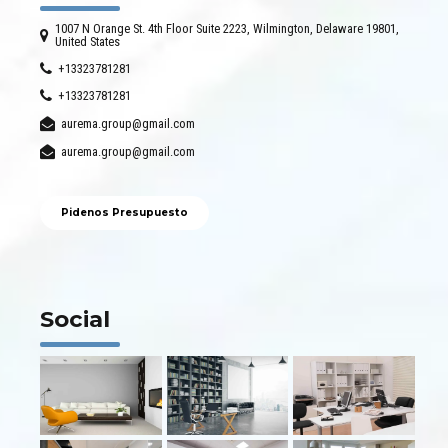
1007 N Orange St. 4th Floor Suite 2223, Wilmington, Delaware 19801,
United States
+13323781281
+13323781281
aurema.group@gmail.com
aurema.group@gmail.com
Pidenos Presupuesto
Social