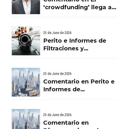
‘crowdfunding’ llega al
ladrillo por Comentario
en El ‘crowdfunding’
llega al ladrillo por
25 de June de 2026
Comentario en El
Perito e Informes de
‘crowdfunding’ llega al
Filtraciones y
ladrillo por El
Humedades en
‘crowdfunding’ llega al
Viviendas: Lo Que
ladrillo - Servicios
Debes Saber
25 de June de 2026
Aurema Group - Grupo
Comentario en Perito e
Aurema -
Informes de
Rehabilitaciones y
Filtraciones y
Reformas en
Humedades en
comunidad d
Viviendas: Lo Que
25 de June de 2026
Debes Saber por
Comentario en
empresa de desatascos