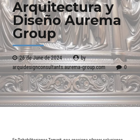
Arquitectura y
Diseño Aurema
Group
26 de June de 2024
by
arquidesignconsultants.aurema-group.com
0