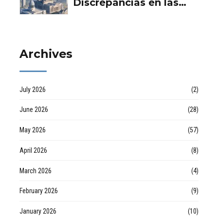
Discrepancias en las
en Huelva
valoraciones
inmobiliarias por Raul
Archives
July 2026
(2)
June 2026
(28)
May 2026
(57)
April 2026
(8)
March 2026
(4)
February 2026
(9)
January 2026
(10)