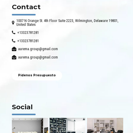
Contact
1007 N Orange St. 4th Floor Suite 2223, Wilmington, Delaware 19801,
United States
+13323781281
+13323781281
aurema.group@gmail.com
aurema.group@gmail.com
Pidenos Presupuesto
Social