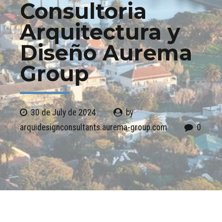
Consultoria
Arquitectura y
Diseño Aurema
Group
30 de July de 2024
by
arquidesignconsultants.aurema-group.com
0