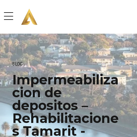
BLOG
Impermeabiliza
cion de
depositos –
Rehabilitacione
s Tamarit -