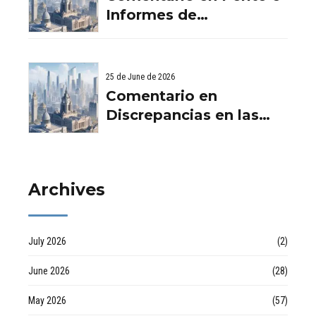
Aurema -
Informes de
Rehabilitaciones y
Filtraciones y
Reformas en
Humedades en
comunidad d
Viviendas: Lo Que
25 de June de 2026
Debes Saber por
Comentario en
empresa de desatascos
Discrepancias en las
en Huelva
valoraciones
inmobiliarias por Raul
Archives
July 2026
(2)
June 2026
(28)
May 2026
(57)