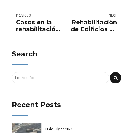
PREVIOUS
NEXT
Casos en la
Rehabilitación
rehabilitación
de Edificios en
de edificios
Valencia: Un
abandonados
Viaje
y su impacto
Transformador
Search
en la
entre el
revitalización
Pasado y el
urbana.
Futuro
Recent Posts
31 de July de 2026