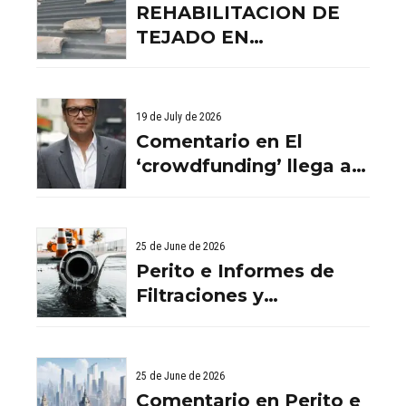
REHABILITACION DE
TEJADO EN
BENISSANO. VALENCIA
19 de July de 2026
Comentario en El
‘crowdfunding’ llega al
ladrillo por Comentario
en El ‘crowdfunding’
llega al ladrillo por
25 de June de 2026
Comentario en El
Perito e Informes de
‘crowdfunding’ llega al
Filtraciones y
ladrillo por El
Humedades en
‘crowdfunding’ llega al
Viviendas: Lo Que
ladrillo - Servicios
Debes Saber
25 de June de 2026
Aurema Group - Grupo
Comentario en Perito e