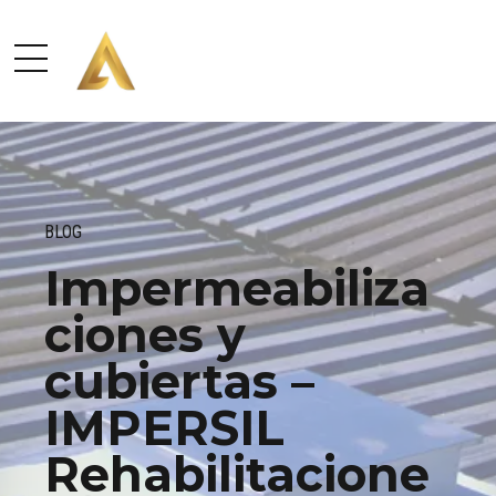
BLOG
Impermeabiliza
ciones y
cubiertas –
IMPERSIL
Rehabilitacione