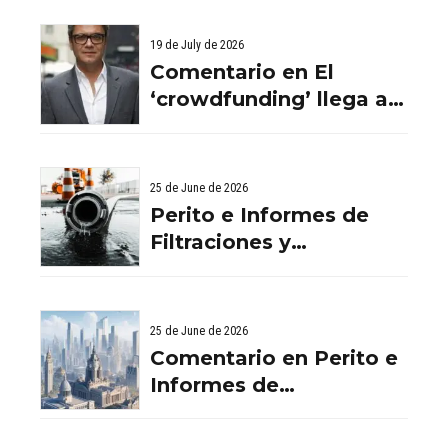
19 de July de 2026
Comentario en El
‘crowdfunding’ llega al
ladrillo por Comentario
en El ‘crowdfunding’
llega al ladrillo por
25 de June de 2026
Comentario en El
Perito e Informes de
‘crowdfunding’ llega al
Filtraciones y
ladrillo por El
Humedades en
‘crowdfunding’ llega al
Viviendas: Lo Que
ladrillo - Servicios
Debes Saber
25 de June de 2026
Aurema Group - Grupo
Comentario en Perito e
Aurema -
Informes de
Rehabilitaciones y
Filtraciones y
Reformas en
Humedades en