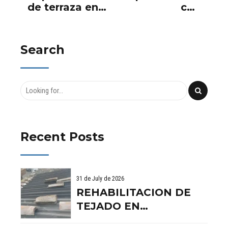
de terraza en
con
Paterna,
poliuretanos –
colegio La
IMPERSIL
Salle.
Rehabilitaciones,I
Search
y Cubiertas
Recent Posts
31 de July de 2026
REHABILITACION DE
TEJADO EN
BENISSANO. VALENCIA