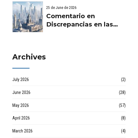
comunidad d
Viviendas: Lo Que
25 de June de 2026
Debes Saber por
Comentario en
empresa de desatascos
Discrepancias en las
en Huelva
valoraciones
inmobiliarias por Raul
Archives
July 2026
(2)
June 2026
(28)
May 2026
(57)
April 2026
(8)
March 2026
(4)