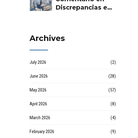
Servicios Aurema
Debes Saber por
Discrepancias en
Group - Grupo
empresa de
las valoraciones
Aurema -
desatascos en
inmobiliarias por
Rehabilitaciones y
Huelva
Raul
Reformas en
Archives
comunidad d
July 2026
(2)
June 2026
(28)
May 2026
(57)
April 2026
(8)
March 2026
(4)
February 2026
(9)