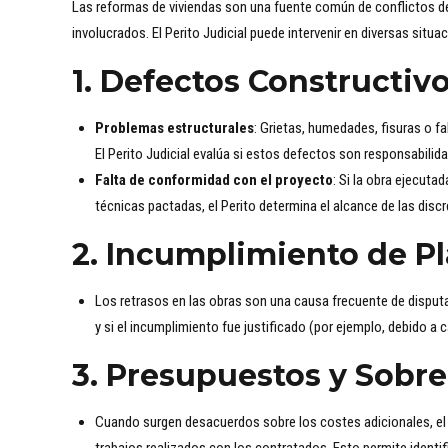
Las reformas de viviendas son una fuente común de conflictos de
involucrados. El Perito Judicial puede intervenir en diversas situa
1.
Defectos Constructiv
Problemas estructurales
: Grietas, humedades, fisuras o f
El Perito Judicial evalúa si estos defectos son responsabilidad
Falta de conformidad con el proyecto
: Si la obra ejecuta
técnicas pactadas, el Perito determina el alcance de las dis
2.
Incumplimiento de Pl
Los retrasos en las obras son una causa frecuente de disputa
y si el incumplimiento fue justificado (por ejemplo, debido a
3.
Presupuestos y Sobre
Cuando surgen desacuerdos sobre los costes adicionales, el Pe