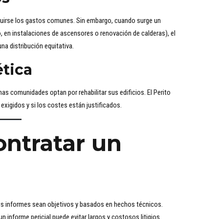
buirse los gastos comunes. Sin embargo, cuando surge un
, en instalaciones de ascensores o renovación de calderas), el
na distribución equitativa.
ética
has comunidades optan por rehabilitar sus edificios. El Perito
exigidos y si los costes están justificados.
ontratar un
os informes sean objetivos y basados en hechos técnicos.
n informe pericial puede evitar largos y costosos litigios.