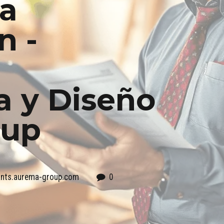
la
n -
a y Diseño
oup
tants.aurema-group.com
0