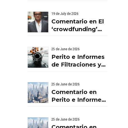
BENISSANO.
VALENCIA
19 de July de 2026
Comentario en El
‘crowdfunding’
llega al ladrillo
por Comentario
25 de June de 2026
en El
Perito e Informes
‘crowdfunding’
de Filtraciones y
llega al ladrillo
Humedades en
por Comentario
Viviendas: Lo Que
en El
25 de June de 2026
Debes Saber
‘crowdfunding’
Comentario en
llega al ladrillo
Perito e Informes
por El
de Filtraciones y
‘crowdfunding’
Humedades en
25 de June de 2026
llega al ladrillo -
Viviendas: Lo Que
Comentario en