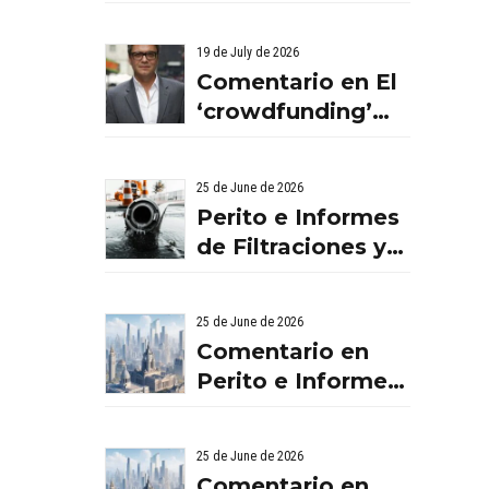
BENISSANO.
VALENCIA
19 de July de 2026
Comentario en El
‘crowdfunding’
llega al ladrillo
por Comentario
25 de June de 2026
en El
Perito e Informes
‘crowdfunding’
de Filtraciones y
llega al ladrillo
Humedades en
por Comentario
Viviendas: Lo Que
en El
25 de June de 2026
Debes Saber
‘crowdfunding’
Comentario en
llega al ladrillo
Perito e Informes
por El
de Filtraciones y
‘crowdfunding’
Humedades en
25 de June de 2026
llega al ladrillo -
Viviendas: Lo Que
Comentario en