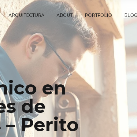
ARQUITECTURA
ABOUT
PORTFOLIO
BLO
nico en
s de
 – Perito