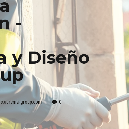
la
n -
a y Diseño
oup
nts.aurema-group.com
0