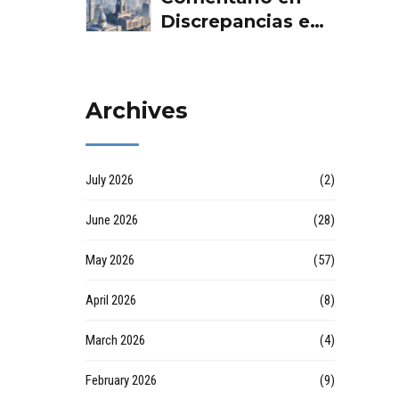
Servicios Aurema
Debes Saber por
Discrepancias en
Group - Grupo
empresa de
las valoraciones
Aurema -
desatascos en
inmobiliarias por
Rehabilitaciones y
Huelva
Raul
Reformas en
Archives
comunidad d
July 2026
(2)
June 2026
(28)
May 2026
(57)
April 2026
(8)
March 2026
(4)
February 2026
(9)