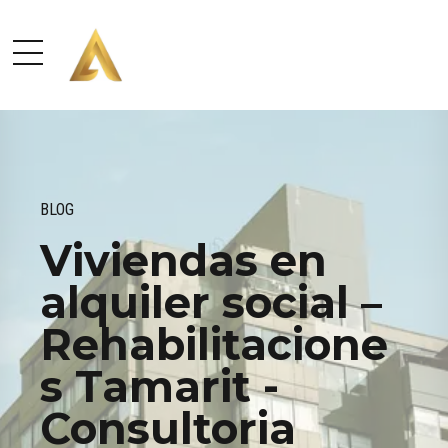
BLOG
Viviendas en
alquiler social –
Rehabilitacione
s Tamarit -
Consultoria