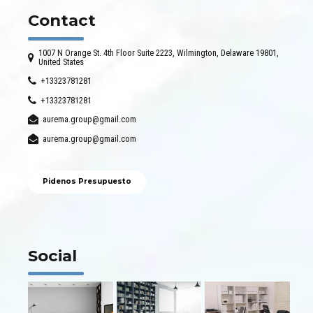
Contact
1007 N Orange St. 4th Floor Suite 2223, Wilmington, Delaware 19801,
United States
+13323781281
+13323781281
aurema.group@gmail.com
aurema.group@gmail.com
Pidenos Presupuesto
Social