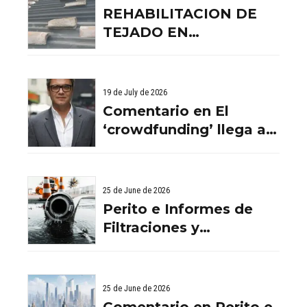
REHABILITACION DE
TEJADO EN
BENISSANO. VALENCIA
19 de July de 2026
Comentario en El
‘crowdfunding’ llega al
ladrillo por Comentario
en El ‘crowdfunding’
llega al ladrillo por
25 de June de 2026
Comentario en El
Perito e Informes de
‘crowdfunding’ llega al
Filtraciones y
ladrillo por El
Humedades en
‘crowdfunding’ llega al
Viviendas: Lo Que
ladrillo - Servicios
Debes Saber
25 de June de 2026
Aurema Group - Grupo
Comentario en Perito e