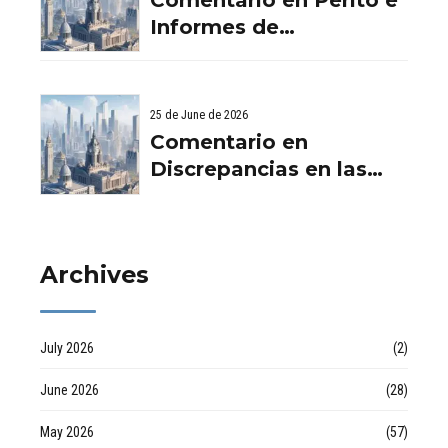
Aurema -
Informes de
Rehabilitaciones y
Filtraciones y
Reformas en
Humedades en
comunidad d
Viviendas: Lo Que
25 de June de 2026
Debes Saber por
Comentario en
empresa de desatascos
Discrepancias en las
en Huelva
valoraciones
inmobiliarias por Raul
Archives
July 2026
(2)
June 2026
(28)
May 2026
(57)