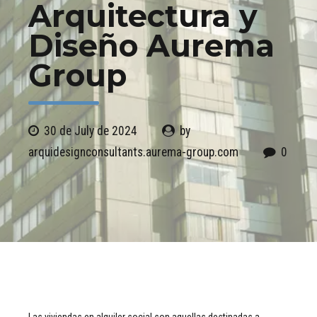
Arquitectura y
Diseño Aurema
Group
30 de July de 2024
by
arquidesignconsultants.aurema-group.com
0