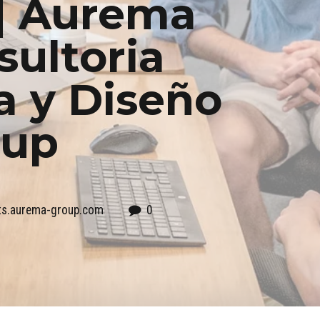
 | Aurema
sultoria
a y Diseño
oup
nts.aurema-group.com
0