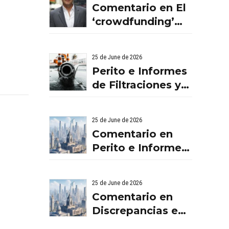
Comentario en El
‘crowdfunding’
llega al ladrillo
por Comentario
25 de June de 2026
en El
Perito e Informes
‘crowdfunding’
de Filtraciones y
llega al ladrillo
Humedades en
por Comentario
Viviendas: Lo Que
en El
25 de June de 2026
Debes Saber
‘crowdfunding’
Comentario en
llega al ladrillo
Perito e Informes
por El
de Filtraciones y
‘crowdfunding’
Humedades en
25 de June de 2026
llega al ladrillo -
Viviendas: Lo Que
Comentario en
Servicios Aurema
Debes Saber por
Discrepancias en
Group - Grupo
empresa de
las valoraciones
Aurema -