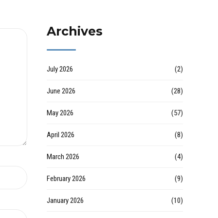
desatascos en
inmobiliarias por
Rehabilitaciones y
Huelva
Raul
Reformas en
Archives
comunidad d
July 2026
(2)
June 2026
(28)
May 2026
(57)
April 2026
(8)
March 2026
(4)
February 2026
(9)
January 2026
(10)