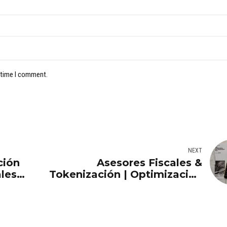
 time I comment.
NEXT
ción
Asesores Fiscales &
les |
Tokenización | Optimización
Tributaria Activos Reales |
Aurema Group