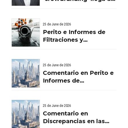
ladrillo por Comentario
en El ‘crowdfunding’
llega al ladrillo por
25 de June de 2026
Comentario en El
Perito e Informes de
‘crowdfunding’ llega al
Filtraciones y
ladrillo por El
Humedades en
‘crowdfunding’ llega al
Viviendas: Lo Que
ladrillo - Servicios
Debes Saber
25 de June de 2026
Aurema Group - Grupo
Comentario en Perito e
Aurema -
Informes de
Rehabilitaciones y
Filtraciones y
Reformas en
Humedades en
comunidad d
Viviendas: Lo Que
25 de June de 2026
Debes Saber por
Comentario en
empresa de desatascos
Discrepancias en las
en Huelva