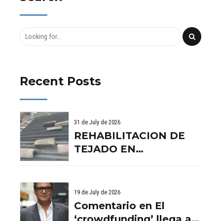
Activos Reales
| Aurema
| Aurema
Group
Group
Recent Posts
31 de July de 2026
REHABILITACION DE
TEJADO EN
BENISSANO. VALENCIA
19 de July de 2026
Comentario en El
‘crowdfunding’ llega al