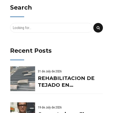
en Vivienda
Licencia
Search
Unifamiliar –
Municipal –
Perito Judicial
Perito Judicial
de la
de la
construcción
construcción
Recent Posts
31 de July de 2026
REHABILITACION DE
TEJADO EN
BENISSANO. VALENCIA
19 de July de 2026