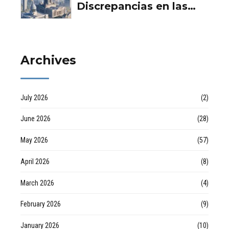
empresa de desatascos
Discrepancias en las
en Huelva
valoraciones
inmobiliarias por Raul
Archives
July 2026
(2)
June 2026
(28)
May 2026
(57)
April 2026
(8)
March 2026
(4)
February 2026
(9)
January 2026
(10)