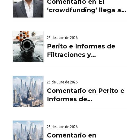
Comentario en El
‘crowdfunding’ llega al
ladrillo por Comentario
en El ‘crowdfunding’
llega al ladrillo por
25 de June de 2026
Comentario en El
Perito e Informes de
‘crowdfunding’ llega al
Filtraciones y
ladrillo por El
Humedades en
‘crowdfunding’ llega al
Viviendas: Lo Que
ladrillo - Servicios
Debes Saber
25 de June de 2026
Aurema Group - Grupo
Comentario en Perito e
Aurema -
Informes de
Rehabilitaciones y
Filtraciones y
Reformas en
Humedades en
comunidad d
Viviendas: Lo Que
25 de June de 2026
Debes Saber por
Comentario en