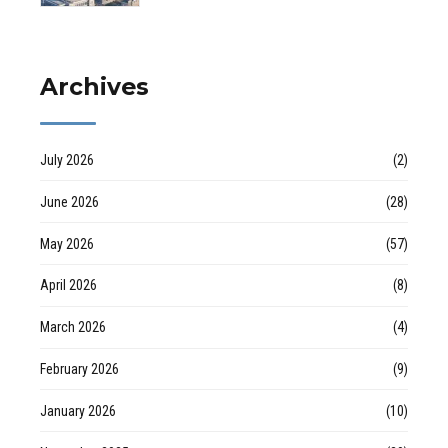
en Huelva
valoraciones
inmobiliarias por Raul
Archives
July 2026
(2)
June 2026
(28)
May 2026
(57)
April 2026
(8)
March 2026
(4)
February 2026
(9)
January 2026
(10)